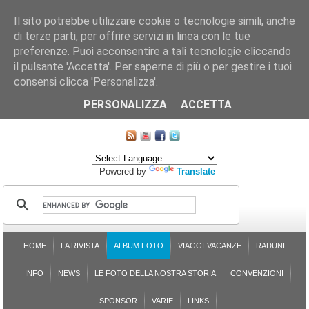
Il sito potrebbe utilizzare cookie o tecnologie simili, anche
di terze parti, per offrire servizi in linea con le tue
preferenze. Puoi acconsentire a tali tecnologie cliccando
il pulsante 'Accetta'. Per saperne di più o per gestire i tuoi
consensi clicca 'Personalizza'.
CHI SIAMO
LE SEZIONI
ASSICURGRANDA
SOSTENIBILITÀ DEL PLEINAIR
CONTATTI
ISCRIZIONE
L'AVVOCATO RISPONDE
SONDAGGI
PRENOTAZIONE
PERSONALIZZA
ACCETTA
MAPPA DEL SITO
Powered by
Translate
HOME
LA RIVISTA
ALBUM FOTO
VIAGGI-VACANZE
RADUNI
INFO
NEWS
LE FOTO DELLA NOSTRA STORIA
CONVENZIONI
SPONSOR
VARIE
LINKS