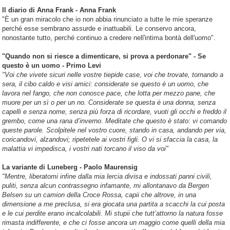
Il diario di Anna Frank - Anna Frank
"È un gran miracolo che io non abbia rinunciato a tutte le mie speranze
perché esse sembrano assurde e inattuabili. Le conservo ancora,
nonostante tutto, perché continuo a credere nell'intima bontà dell'uomo".
"Quando non si riesce a dimenticare, si prova a perdonare" - Se
questo è un uomo - Primo Levi
"Voi che vivete sicuri nelle vostre tiepide case, voi che trovate, tornando a
sera, il cibo caldo e visi amici: considerate se questo è un uomo, che
lavora nel fango, che non conosce pace, che lotta per mezzo pane, che
muore per un sì o per un no. Considerate se questa è una donna, senza
capelli e senza nome, senza più forza di ricordare, vuoti gli occhi e freddo il
grembo, come una rana d’inverno. Meditate che questo è stato: vi comando
queste parole. Scolpitele nel vostro cuore, stando in casa, andando per via,
coricandovi, alzandovi; ripetetele ai vostri figli. O vi si sfaccia la casa, la
malattia vi impedisca, i vostri nati torcano il viso da voi"
La variante di Luneberg - Paolo Maurensig
"Mentre, liberatomi infine dalla mia lercia divisa e indossati panni civili,
puliti, senza alcun contrassegno infamante, mi allontanavo da Bergen
Belsen su un camion della Croce Rossa, capii che altrove, in una
dimensione a me preclusa, si era giocata una partita a scacchi la cui posta
e le cui perdite erano incalcolabili. Mi stupii che tutt’attorno la natura fosse
rimasta indifferente, e che ci fosse ancora un maggio come quelli della mia