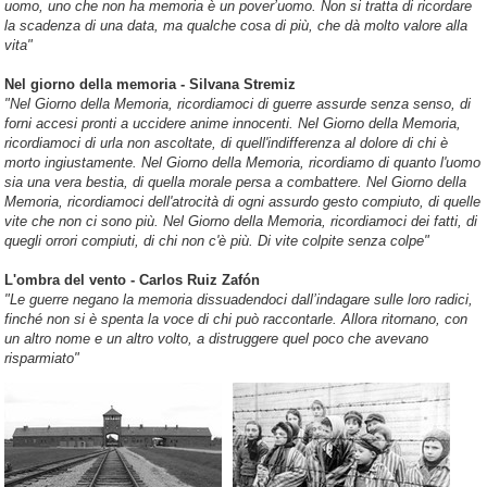
uomo, uno che non ha memoria è un pover’uomo. Non si tratta di ricordare
la scadenza di una data, ma qualche cosa di più, che dà molto valore alla
vita"
Nel giorno della memoria - Silvana Stremiz
"Nel Giorno della Memoria, ricordiamoci di guerre assurde senza senso, di
forni accesi pronti a uccidere anime innocenti. Nel Giorno della Memoria,
ricordiamoci di urla non ascoltate, di quell'indifferenza al dolore di chi è
morto ingiustamente. Nel Giorno della Memoria, ricordiamo di quanto l'uomo
sia una vera bestia, di quella morale persa a combattere. Nel Giorno della
Memoria, ricordiamoci dell'atrocità di ogni assurdo gesto compiuto, di quelle
vite che non ci sono più. Nel Giorno della Memoria, ricordiamoci dei fatti, di
quegli orrori compiuti, di chi non c'è più. Di vite colpite senza colpe"
L'ombra del vento - Carlos Ruiz Zafón
"Le guerre negano la memoria dissuadendoci dall’indagare sulle loro radici,
finché non si è spenta la voce di chi può raccontarle. Allora ritornano, con
un altro nome e un altro volto, a distruggere quel poco che avevano
risparmiato"