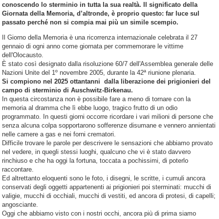
conoscendo lo sterminio in tutta la sua realtà. Il significato della
Giornata della Memoria, d’altronde, è proprio questo: far luce sul
passato perché non si compia mai più un simile scempio.
Il Giorno della Memoria è una ricorrenza internazionale celebrata il 27
gennaio di ogni anno come giornata per commemorare le vittime
dell'Olocausto.
È stato così designato dalla risoluzione 60/7 dell'Assemblea generale delle
Nazioni Unite del 1º novembre 2005, durante la 42ª riunione plenaria.
Si compiono nel 2025 ottantanni dalla liberazione dei prigionieri del
campo di sterminio di Auschwitz-Birkenau.
In questa circostanza non è possibile fare a meno di tornare con la
memoria al dramma che lì ebbe luogo, tragico frutto di un odio
programmato. In questi giorni occorre ricordare i vari milioni di persone che
senza alcuna colpa sopportarono sofferenze disumane e vennero annientati
nelle camere a gas e nei forni crematori.
Difficile trovare le parole per descrivere le sensazioni che abbiamo provato
nel vedere, in quegli stessi luoghi, qualcuno che vi è stato davvero
rinchiuso e che ha oggi la fortuna, toccata a pochissimi, di poterlo
raccontare.
Ed altrettanto eloquenti sono le foto, i disegni, le scritte, i cumuli ancora
conservati degli oggetti appartenenti ai prigionieri poi sterminati: mucchi di
valigie, mucchi di occhiali, mucchi di vestiti, ed ancora di protesi, di capelli;
angosciante.
Oggi che abbiamo visto con i nostri occhi, ancora più di prima siamo