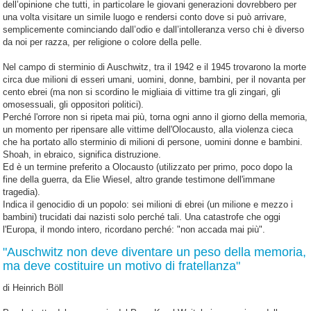
dell’opinione che tutti, in particolare le giovani generazioni dovrebbero per
una volta visitare un simile luogo e rendersi conto dove si può arrivare,
semplicemente cominciando dall’odio e dall’intolleranza verso chi è diverso
da noi per razza, per religione o colore della pelle.
Nel campo di sterminio di Auschwitz, tra il 1942 e il 1945 trovarono la morte
circa due milioni di esseri umani, uomini, donne, bambini, per il novanta per
cento ebrei (ma non si scordino le migliaia di vittime tra gli zingari, gli
omosessuali, gli oppositori politici).
Perché l'orrore non si ripeta mai più, torna ogni anno il giorno della memoria,
un momento per ripensare alle vittime dell'Olocausto, alla violenza cieca
che ha portato allo sterminio di milioni di persone, uomini donne e bambini.
Shoah, in ebraico, significa distruzione.
Ed è un termine preferito a Olocausto (utilizzato per primo, poco dopo la
fine della guerra, da Elie Wiesel, altro grande testimone dell'immane
tragedia).
Indica il genocidio di un popolo: sei milioni di ebrei (un milione e mezzo i
bambini) trucidati dai nazisti solo perché tali. Una catastrofe che oggi
l'Europa, il mondo intero, ricordano perché: "non accada mai più".
"Auschwitz non deve diventare un peso della memoria,
ma deve costituire un motivo di fratellanza"
di Heinrich Böll