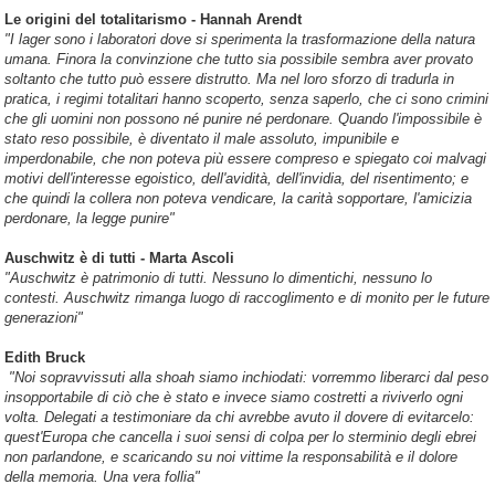
Le origini del totalitarismo - Hannah Arendt
"I lager sono i laboratori dove si sperimenta la trasformazione della natura
umana. Finora la convinzione che tutto sia possibile sembra aver provato
soltanto che tutto può essere distrutto. Ma nel loro sforzo di tradurla in
pratica, i regimi totalitari hanno scoperto, senza saperlo, che ci sono crimini
che gli uomini non possono né punire né perdonare. Quando l'impossibile è
stato reso possibile, è diventato il male assoluto, impunibile e
imperdonabile, che non poteva più essere compreso e spiegato coi malvagi
motivi dell'interesse egoistico, dell'avidità, dell'invidia, del risentimento; e
che quindi la collera non poteva vendicare, la carità sopportare, l'amicizia
perdonare, la legge punire"
Auschwitz è di tutti - Marta Ascoli
"Auschwitz è patrimonio di tutti. Nessuno lo dimentichi, nessuno lo
contesti. Auschwitz rimanga luogo di raccoglimento e di monito per le future
generazioni"
Edith Bruck
"Noi sopravvissuti alla shoah siamo inchiodati: vorremmo liberarci dal peso
insopportabile di ciò che è stato e invece siamo costretti a riviverlo ogni
volta. Delegati a testimoniare da chi avrebbe avuto il dovere di evitarcelo:
quest'Europa che cancella i suoi sensi di colpa per lo sterminio degli ebrei
non parlandone, e scaricando su noi vittime la responsabilità e il dolore
della memoria. Una vera follia"