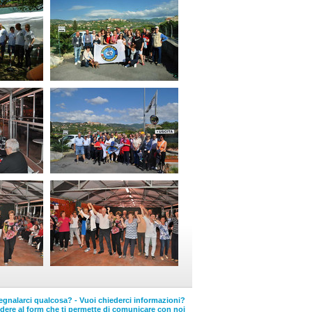
egnalarci qualcosa? - Vuoi chiederci informazioni?
edere al form che ti permette di comunicare con noi