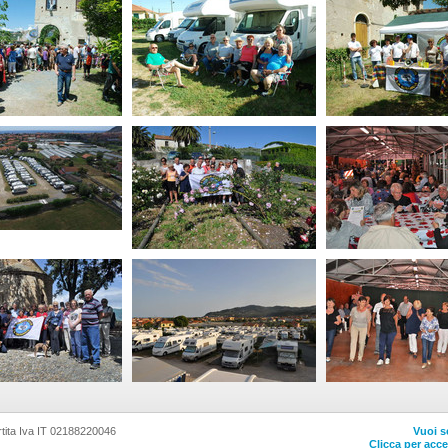
tita Iva IT 02188220046
Vuoi s
Clicca per acc