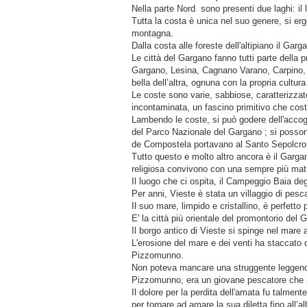
Nella parte Nord sono presenti due laghi: il l
Tutta la costa è unica nel suo genere, si e
montagna.
Dalla costa alle foreste dell'altipiano il Gar
Le città del Gargano fanno tutti parte della 
Gargano, Lesina, Cagnano Varano, Carpino,
bella dell’altra, ognuna con la propria cultura
Le coste sono varie, sabbiose, caratterizzate
incontaminata, un fascino primitivo che cost
Lambendo le coste, si può godere dell'accoglie
del Parco Nazionale del Gargano ; si possono
de Compostela portavano al Santo Sepolcro
Tutto questo e molto altro ancora è il Gargano
religiosa convivono con una sempre più matura
Il luogo che ci ospita, il Campeggio Baia degl
Per anni, Vieste è stata un villaggio di pes
Il suo mare, limpido e cristallino, è perfetto
E' la città più orientale del promontorio del
Il borgo antico di Vieste si spinge nel mare
L'erosione del mare e dei venti ha staccato 
Pizzomunno.
Non poteva mancare una struggente leggenda
Pizzomunno, era un giovane pescatore che s
Il dolore per la perdita dell'amata fu talmen
per tornare ad amare la sua diletta fino all’al