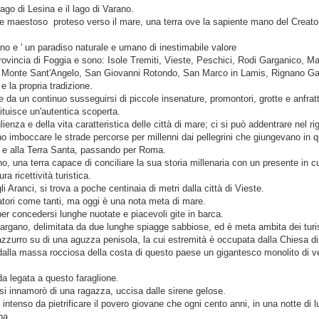
ago di Lesina e il lago di Varano.
rge maestoso proteso verso il mare, una terra ove la sapiente mano del Creato
gano e ' un paradiso naturale e umano di inestimabile valore
provincia di Foggia e sono: Isole Tremiti, Vieste, Peschici, Rodi Garganico, Ma
 Monte Sant'Angelo, San Giovanni Rotondo, San Marco in Lamis, Rignano Ga
 e la propria tradizione.
 da un continuo susseguirsi di piccole insenature, promontori, grotte e anfratti
ituisce un'autentica scoperta.
nza e della vita caratteristica delle città di mare; ci si può addentrare nel rigo
 imboccare le strade percorse per millenni dai pellegrini che giungevano in q
 e alla Terra Santa, passando per Roma.
, una terra capace di conciliare la sua storia millenaria con un presente in cui 
 ricettività turistica.
i Aranci, si trova a poche centinaia di metri dalla città di Vieste.
catori come tanti, ma oggi è una nota meta di mare.
 per concedersi lunghe nuotate e piacevoli gite in barca.
 Gargano, delimitata da due lunghe spiagge sabbiose, ed è meta ambita dei turist
 azzurro su di una aguzza penisola, la cui estremità è occupata dalla Chiesa 
dalla massa rocciosa della costa di questo paese un gigantesco monolito di ven
 legata a questo faraglione.
i innamorò di una ragazza, uccisa dalle sirene gelose.
te intenso da pietrificare il povero giovane che ogni cento anni, in una notte d
ba.