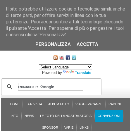
Il sito potrebbe utilizzare cookie o tecnologie simili, anche
di terze parti, per offrire servizi in linea con le tue
preferenze. Puoi acconsentire a tali tecnologie cliccando
il pulsante 'Accetta'. Per saperne di più o per gestire i tuoi
consensi clicca 'Personalizza'.
CHI SIAMO
LE SEZIONI
ASSICURGRANDA
SOSTENIBILITÀ DEL PLEINAIR
CONTATTI
ISCRIZIONE
L'AVVOCATO RISPONDE
SONDAGGI
PRENOTAZIONE
PERSONALIZZA
ACCETTA
MAPPA DEL SITO
Powered by
Translate
HOME
LA RIVISTA
ALBUM FOTO
VIAGGI-VACANZE
RADUNI
INFO
NEWS
LE FOTO DELLA NOSTRA STORIA
CONVENZIONI
SPONSOR
VARIE
LINKS