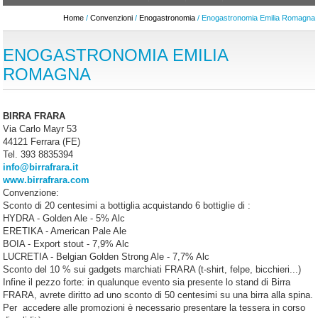
Home
/
Convenzioni
/
Enogastronomia
/ Enogastronomia Emilia Romagna
ENOGASTRONOMIA EMILIA
ROMAGNA
BIRRA FRARA
Via Carlo Mayr 53
44121 Ferrara (FE)
Tel. 393 8835394
info@birrafrara.it
www.birrafrara.com
Convenzione:
Sconto di 20 centesimi a bottiglia acquistando 6 bottiglie di :
HYDRA - Golden Ale - 5% Alc
ERETIKA - American Pale Ale
BOIA - Export stout - 7,9% Alc
LUCRETIA - Belgian Golden Strong Ale - 7,7% Alc
Sconto del 10 % sui gadgets marchiati FRARA (t-shirt, felpe, bicchieri...)
Infine il pezzo forte: in qualunque evento sia presente lo stand di Birra
FRARA, avrete diritto ad uno sconto di 50 centesimi su una birra alla spina.
Per accedere alle promozioni è necessario presentare la tessera in corso