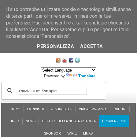
Il sito potrebbe utilizzare cookie o tecnologie simili, anche
di terze parti, per offrire servizi in linea con le tue
preferenze. Puoi acconsentire a tali tecnologie cliccando
il pulsante 'Accetta'. Per saperne di più o per gestire i tuoi
consensi clicca 'Personalizza'.
CHI SIAMO
LE SEZIONI
ASSICURGRANDA
SOSTENIBILITÀ DEL PLEINAIR
CONTATTI
ISCRIZIONE
L'AVVOCATO RISPONDE
SONDAGGI
PRENOTAZIONE
PERSONALIZZA
ACCETTA
MAPPA DEL SITO
Powered by
Translate
HOME
LA RIVISTA
ALBUM FOTO
VIAGGI-VACANZE
RADUNI
INFO
NEWS
LE FOTO DELLA NOSTRA STORIA
CONVENZIONI
SPONSOR
VARIE
LINKS