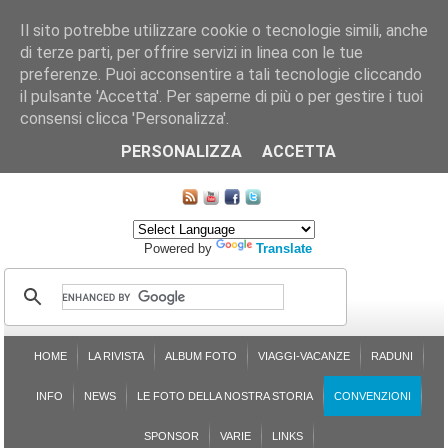
Il sito potrebbe utilizzare cookie o tecnologie simili, anche
di terze parti, per offrire servizi in linea con le tue
preferenze. Puoi acconsentire a tali tecnologie cliccando
il pulsante 'Accetta'. Per saperne di più o per gestire i tuoi
consensi clicca 'Personalizza'.
CHI SIAMO
LE SEZIONI
ASSICURGRANDA
SOSTENIBILITÀ DEL PLEINAIR
CONTATTI
ISCRIZIONE
L'AVVOCATO RISPONDE
SONDAGGI
PRENOTAZIONE
PERSONALIZZA
ACCETTA
MAPPA DEL SITO
Powered by
Translate
HOME
LA RIVISTA
ALBUM FOTO
VIAGGI-VACANZE
RADUNI
INFO
NEWS
LE FOTO DELLA NOSTRA STORIA
CONVENZIONI
SPONSOR
VARIE
LINKS