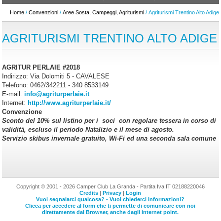
Home
/
Convenzioni
/
Aree Sosta, Campeggi, Agriturismi
/ Agriturismi Trentino Alto Adige
AGRITURISMI TRENTINO ALTO ADIGE
AGRITUR PERLAIE #2018
Indirizzo: Via Dolomiti 5 - CAVALESE
Telefono: 0462/342211 - 340 8533149
E-mail:
info@agriturperlaie.it
Internet:
http://www.agriturperlaie.it/
Convenzione
Sconto del 10% sul listino per i soci con regolare tessera in corso di
validità, escluso il periodo Natalizio e il mese di agosto.
Servizio skibus invernale gratuito, Wi-Fi ed una seconda sala comune
Copyright © 2001 - 2026 Camper Club La Granda - Partita Iva IT 02188220046
Credits
|
Privacy
|
Login
Vuoi segnalarci qualcosa? - Vuoi chiederci informazioni?
Clicca per accedere al form che ti permette di comunicare con noi
direttamente dal Browser, anche dagli internet point.