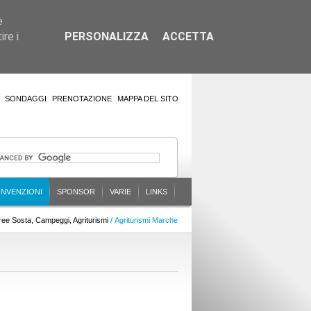
e
re i
PERSONALIZZA
ACCETTA
SONDAGGI
PRENOTAZIONE
MAPPA DEL SITO
NVENZIONI
SPONSOR
VARIE
LINKS
ree Sosta, Campeggi, Agriturismi
/ Agriturismi Marche