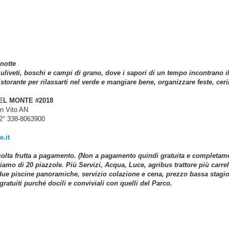
 notte
uliveti, boschi e campi di grano, dove i sapori di un tempo incontrano il g
torante per rilassarti nel verde e mangiare bene, organizzare feste, ceri
EL MONTE #2018
an Vito AN
l2° 338-8063900
e.it
colta frutta a pagamento. (Non a pagamento quindi gratuita e completamen
iamo di 20 piazzole. Più Servizi, Acqua, Luce, agribus trattore più carr
 due piscine panoramiche, servizio colazione e cena, prezzo bassa stagio
ratuiti purché docili e conviviali con quelli del Parco.