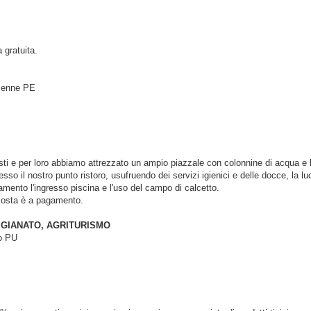
 gratuita.
 Penne PE
ti e per loro abbiamo attrezzato un ampio piazzale con colonnine di acqua e luc
sso il nostro punto ristoro, usufruendo dei servizi igienici e delle docce, la 
ento l'ingresso piscina e l'uso del campo di calcetto.
a sosta è a pagamento.
TIGIANATO, AGRITURISMO
no PU