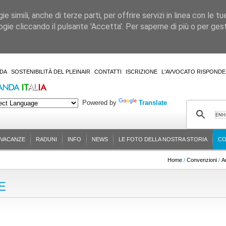
 simili, anche di terze parti, per offrire servizi in linea con le tu
gie cliccando il pulsante 'Accetta'. Per saperne di più o per gesti
DA
SOSTENIBILITÀ DEL PLEINAIR
CONTATTI
ISCRIZIONE
L'AVVOCATO RISPONDE
Powered by
Translate
-VACANZE
RADUNI
INFO
NEWS
LE FOTO DELLA NOSTRA STORIA
CO
Home
/
Convenzioni
/
A
E