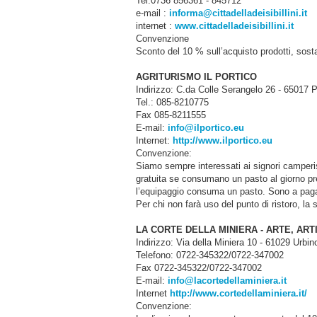
Tel.0736 856361 - 845712
e-mail :
informa@cittadelladeisibillini.it
internet :
www.cittadelladeisibillini.it
Convenzione
Sconto del 10 % sull’acquisto prodotti, sosta
AGRITURISMO IL PORTICO
Indirizzo: C.da Colle Serangelo 26 - 65017
Tel.: 085-8210775
Fax 085-8211555
E-mail:
info@ilportico.eu
Internet:
http://www.ilportico.eu
Convenzione:
Siamo sempre interessati ai signori camperis
gratuita se consumano un pasto al giorno pre
l’equipaggio consuma un pasto. Sono a pagam
Per chi non farà uso del punto di ristoro, l
LA CORTE DELLA MINIERA - ARTE, AR
Indirizzo: Via della Miniera 10 - 61029 Urbi
Telefono: 0722-345322/0722-347002
Fax 0722-345322/0722-347002
E-mail:
info@lacortedellaminiera.it
Internet
http://www.cortedellaminiera.it/
Convenzione: