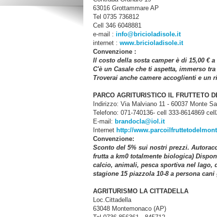
63016 Grottammare AP
Tel 0735 736812
Cell 346 6048881
e-mail :
info@bricioladisole.it
internet :
www.bricioladisole.it
Convenzione :
Il costo della sosta camper è di 15,00 € a
C'è un Casale che ti aspetta, immerso tra 
Troverai anche camere accoglienti e un ris
PARCO AGRITURISTICO IL FRUTTETO D
Indirizzo: Via Malviano 11 - 60037 Monte S
Telefono: 071-740136- cell 333-8614869 cel
E-mail:
brandocla@iol.it
Internet
http://www.parcoilfruttetodelmont
Convenzione:
Sconto del 5% sui nostri prezzi. Autorac
frutta a km0 totalmente biologica) Dispon
calcio, animali, pesca sportiva nel lago,
stagione 15 piazzola 10-8 a persona cani g
AGRITURISMO LA CITTADELLA
Loc.Cittadella
63048 Montemonaco (AP)