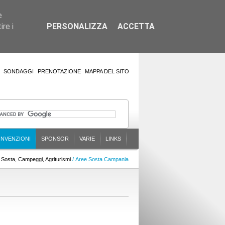
e
re i
PERSONALIZZA
ACCETTA
SONDAGGI
PRENOTAZIONE
MAPPA DEL SITO
NVENZIONI
SPONSOR
VARIE
LINKS
 Sosta, Campeggi, Agriturismi
/ Aree Sosta Campania