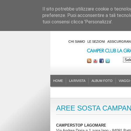
Il sito potrebbe utilizzare cookie o tecnologie
preferenze. Puoi acconsentire a tali tecnolo
tuoi consensi clicca 'Personalizza'.
CHI SIAMO
LE SEZIONI
ASSICURGRAN
HOME
LA RIVISTA
ALBUM FOTO
VIAGGI
AREE SOSTA CAMPAN
CAMPERSTOP LAGOMARE
Via Andrea Doria n.1 zona lago - 84091 Batt