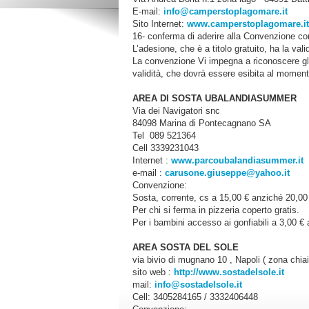
E-mail:
info@camperstoplagomare.it
Sito Internet:
www.camperstoplagomare.it
16- conferma di aderire alla Convenzione con
L’adesione, che è a titolo gratuito, ha la valid
La convenzione Vi impegna a riconoscere gli 
validità, che dovrà essere esibita al mome
AREA DI SOSTA UBALANDIASUMMER
Via dei Navigatori snc
84098 Marina di Pontecagnano SA
Tel 089 521364
Cell 3339231043
Internet :
www.parcoubalandiasummer.it
e-mail :
carusone.giuseppe@yahoo.it
Convenzione:
Sosta, corrente, cs a 15,00 € anziché 20,00
Per chi si ferma in pizzeria coperto gratis.
Per i bambini accesso ai gonfiabili a 3,00 € 
AREA SOSTA DEL SOLE
via bivio di mugnano 10 , Napoli ( zona chia
sito web :
http://www.sostadelsole.it
mail:
info@sostadelsole.it
Cell: 3405284165 / 3332406448