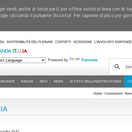
 simili, anche di terze parti, per offrire servizi in linea con le tu
gie cliccando il pulsante 'Accetta'. Per saperne di più o per gesti
DA
SOSTENIBILITÀ DEL PLEINAIR
CONTATTI
ISCRIZIONE
L'AVVOCATO RISPONDE
Powered by
Translate
-VACANZE
RADUNI
INFO
NEWS
LE FOTO DELLA NOSTRA STORIA
CO
Home
/
Convenzioni
/
Aree
IA
ipaglia (SA)