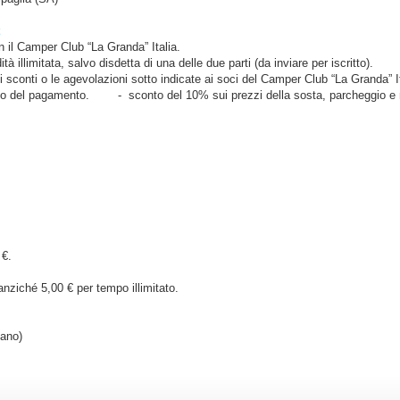
 il Camper Club “La Granda” Italia.
ità illimitata, salvo disdetta di una delle due parti (da inviare per iscritto).
sconti o le agevolazioni sotto indicate ai soci del Camper Club “La Granda” Ita
nto del pagamento. - sconto del 10% sui prezzi della sosta, parcheggio e 
 €.
anziché 5,00 € per tempo illimitato.
iano)