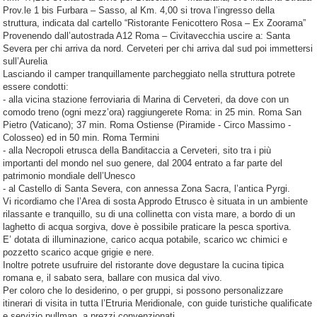
Prov.le 1 bis Furbara – Sasso, al Km. 4,00 si trova l’ingresso della
struttura, indicata dal cartello “Ristorante Fenicottero Rosa – Ex Zoorama”
Provenendo dall’autostrada A12 Roma – Civitavecchia uscire a: Santa
Severa per chi arriva da nord. Cerveteri per chi arriva dal sud poi immettersi
sull’Aurelia
Lasciando il camper tranquillamente parcheggiato nella struttura potrete
essere condotti:
- alla vicina stazione ferroviaria di Marina di Cerveteri, da dove con un
comodo treno (ogni mezz’ora) raggiungerete Roma: in 25 min. Roma San
Pietro (Vaticano); 37 min. Roma Ostiense (Piramide - Circo Massimo -
Colosseo) ed in 50 min. Roma Termini
- alla Necropoli etrusca della Banditaccia a Cerveteri, sito tra i più
importanti del mondo nel suo genere, dal 2004 entrato a far parte del
patrimonio mondiale dell’Unesco
- al Castello di Santa Severa, con annessa Zona Sacra, l’antica Pyrgi.
Vi ricordiamo che l’Area di sosta Approdo Etrusco è situata in un ambiente
rilassante e tranquillo, su di una collinetta con vista mare, a bordo di un
laghetto di acqua sorgiva, dove è possibile praticare la pesca sportiva.
E’ dotata di illuminazione, carico acqua potabile, scarico wc chimici e
pozzetto scarico acque grigie e nere.
Inoltre potrete usufruire del ristorante dove degustare la cucina tipica
romana e, il sabato sera, ballare con musica dal vivo.
Per coloro che lo desiderino, o per gruppi, si possono personalizzare
itinerari di visita in tutta l’Etruria Meridionale, con guide turistiche qualificate
e servizio pullman, a prezzi convenzionati.