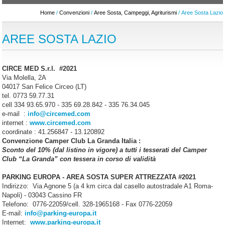
Home
/
Convenzioni
/
Aree Sosta, Campeggi, Agriturismi
/ Aree Sosta Lazio
AREE SOSTA LAZIO
CIRCE MED S.r.l. #2021
Via Molella, 2A
04017 San Felice Circeo (LT)
tel. 0773 59.77.31
cell 334 93.65.970 - 335 69.28.842 - 335 76.34.045
e-mail :
info@circemed.com
internet :
www.circemed.com
coordinate : 41.256847 - 13.120892
Convenzione Camper Club La Granda Italia :
Sconto del 10% (dal listino in vigore) a tutti i tesserati del Camper
Club “La Granda” con tessera in corso di validità
PARKING EUROPA - AREA SOSTA SUPER ATTREZZATA #2021
Indirizzo: Via Agnone 5 (a 4 km circa dal casello autostradale A1 Roma-
Napoli) - 03043 Cassino FR
Telefono: 0776-22059/cell. 328-1965168 - Fax 0776-22059
E-mail:
info@parking-europa.it
Internet:
www.parking-europa.it