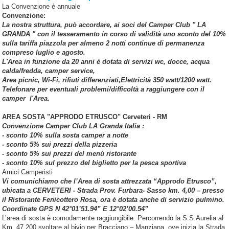
La Convenzione è annuale
Convenzione:
La nostra struttura, può accordare, ai soci del Camper Club " LA
GRANDA " con il tesseramento in corso di validità uno sconto del 10%
sulla tariffa piazzola per almeno 2 notti continue di permanenza
compreso luglio e agosto.
L'Area in funzione da 20 anni è dotata di servizi wc, docce, acqua
calda/fredda, camper service,
Area picnic, Wi-Fi, rifiuti differenziati,Elettricità 350 watt/1200 watt.
Telefonare per eventuali problemi/difficoltà a raggiungere con il
camper l'Area.
AREA SOSTA "APPRODO ETRUSCO" Cerveteri - RM
Convenzione Camper Club LA Granda Italia :
- sconto 10% sulla sosta camper a notte
- sconto 5% sui prezzi della pizzeria
- sconto 5% sui prezzi del menù ristorante
- sconto 10% sul prezzo del biglietto per la pesca sportiva
Amici Camperisti
Vi comunichiamo che l’Area di sosta attrezzata “Approdo Etrusco”,
ubicata a CERVETERI - Strada Prov. Furbara- Sasso km. 4,00 – presso
il Ristorante Fenicottero Rosa, ora è dotata anche di servizio pulmino.
Coordinate GPS N 42°01’51.94” E 12°02’00.54”
L’area di sosta è comodamente raggiungibile: Percorrendo la S.S.Aurelia al
Km. 47,200 svoltare al bivio per Bracciano – Manziana, ove inizia la Strada