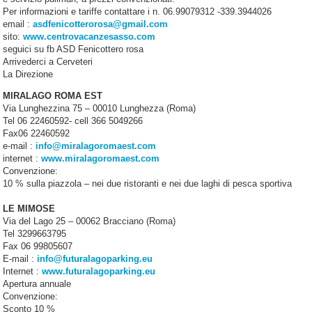
Per informazioni e tariffe contattare i n. 06.99079312 -339.3944026
email :
asdfenicotterorosa@gmail.com
sito:
www.centrovacanzesasso.com
seguici su fb ASD Fenicottero rosa
Arrivederci a Cerveteri
La Direzione
MIRALAGO ROMA EST
Via Lunghezzina 75 – 00010 Lunghezza (Roma)
Tel 06 22460592- cell 366 5049266
Fax06 22460592
e-mail :
info@miralagoromaest.com
internet :
www.miralagoromaest.com
Convenzione:
10 % sulla piazzola – nei due ristoranti e nei due laghi di pesca sportiva
LE MIMOSE
Via del Lago 25 – 00062 Bracciano (Roma)
Tel 3299663795
Fax 06 99805607
E-mail :
info@futuralagoparking.eu
Internet :
www.futuralagoparking.eu
Apertura annuale
Convenzione:
Sconto 10 %