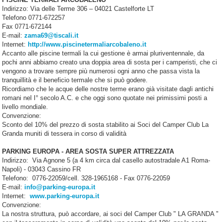
Indirizzo: Via delle Terme 306 – 04021 Castelforte LT
Telefono 0771-672257
Fax 0771-672144
E-mail:
zama69@tiscali.it
Internet:
http://www.piscinetermaliarcobaleno.it
Accanto alle piscine termali la cui gestione è armai pluriventennale, da
pochi anni abbiamo creato una doppia area di sosta per i camperisti, che ci
vengono a trovare sempre più numerosi ogni anno che passa vista la
tranquillità e il beneficio termale che si può godere.
Ricordiamo che le acque delle nostre terme erano già visitate dagli antichi
romani nel I° secolo A.C. e che oggi sono quotate nei primissimi posti a
livello mondiale.
Convenzione:
Sconto del 10% del prezzo di sosta stabilito ai Soci del Camper Club La
Granda muniti di tessera in corso di validità
PARKING EUROPA - AREA SOSTA SUPER ATTREZZATA
Indirizzo: Via Agnone 5 (a 4 km circa dal casello autostradale A1 Roma-
Napoli) - 03043 Cassino FR
Telefono: 0776-22059/cell. 328-1965168 - Fax 0776-22059
E-mail:
info@parking-europa.it
Internet:
www.parking-europa.it
Convenzione:
La nostra struttura, può accordare, ai soci del Camper Club " LA GRANDA "