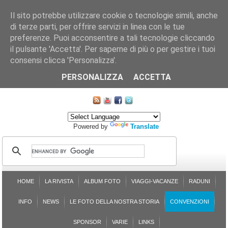
Il sito potrebbe utilizzare cookie o tecnologie simili, anche
di terze parti, per offrire servizi in linea con le tue
preferenze. Puoi acconsentire a tali tecnologie cliccando
il pulsante 'Accetta'. Per saperne di più o per gestire i tuoi
consensi clicca 'Personalizza'.
CHI SIAMO
LE SEZIONI
ASSICURGRANDA
SOSTENIBILITÀ DEL PLEINAIR
CONTATTI
ISCRIZIONE
L'AVVOCATO RISPONDE
SONDAGGI
PRENOTAZIONE
PERSONALIZZA
ACCETTA
MAPPA DEL SITO
Powered by
Translate
HOME
LA RIVISTA
ALBUM FOTO
VIAGGI-VACANZE
RADUNI
INFO
NEWS
LE FOTO DELLA NOSTRA STORIA
CONVENZIONI
SPONSOR
VARIE
LINKS