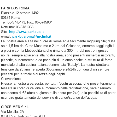
PARK BUS ROMA
Piazzale 12 ottobre 1492
00154 Roma
Tel: 06-5745473; Fax: 06-5745904
Notturno: 06-5781358
Sito:
http://www.parkbus.it
e-mail:
parkbusroma@mclink.it
La nostra area è sita nel cuore di Roma ed è facilmente raggiungibile; dista
solo 1,5 km dal Circo Massimo e 2 km dal Colosseo, entrambi raggiungibili
a piedi o con la Metropolitana che rimane a 300 mt. dal nostro ingresso.
noltre, sempre adiacente alla nostra area, sono presenti numerosi ristoranti,
pizzerie, supermercati e da poco più di un anno anche la struttura di fama
mondiale di alta cucina italiana denominata “Eataly”. La nostra struttura, in
funzione da 23 anni, è aperta 365g/anno e 24/24h con guardiani sempre
presenti per la totale sicurezza degli ospiti.
Convenzione :
Presso la nostra area sosta, per tutti i Vostri associati che presenteranno la
tessera in corso di validità al momento della registrazione, sarà riservato
uno sconto di €2 (due) al giorno sulla sosta per 24h), e la possibilità di poter
usufruire gratuitamente del servizio di carico/scarico dell’acqua.
CIRCE MED S.r.l.
Via Molella, 2A
04017 San Felice Circeo (LT)