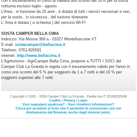
con il tesseramento in corso di validità uno sconto del 10% per la sosta
notturna escluso luglio - agosto .
L'Area , in funzione da 15 anni , è dotata di tutti i servizi necessari e non,
per la sosta , in sicurezza , del turismo itinerante .
L' Area è dotata ( a richiesta ) del servizio WI-FI
SOSTA CAMPER BELLA CIMA
Indirizzo: Via Mosse 369 a - 01027 Montefiascone VT
E-mail:
sostacamper@bellacima.it
Telefono: 0761-826591
internet:
http://www.bellacima.it
L'Agriturismo - AgriCamper Bella Cima, propone a TUTTI I SOCI del
Camper Club La Granda in regola con il tesseramento valido per l'anno in
corso uno sconto del 5 % per soggiorni da 1 a 7 notti e del 10 % per
soggiorni superiori alle 7 notti.
Copyright © 2001 - 2026 Camper Club La Granda - Partita Iva IT 02188220046
Credits
|
Privacy
|
Login
Vuoi segnalarci qualcosa? - Vuoi chiederci informazioni?
Clicca per accedere al form che ti permette di comunicare con noi
direttamente dal Browser, anche dagli internet point.