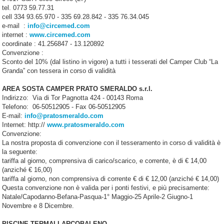
tel. 0773 59.77.31
cell 334 93.65.970 - 335 69.28.842 - 335 76.34.045
e-mail :
info@circemed.com
internet :
www.circemed.com
coordinate : 41.256847 - 13.120892
Convenzione :
Sconto del 10% (dal listino in vigore) a tutti i tesserati del Camper Club “La
Granda” con tessera in corso di validità
AREA SOSTA CAMPER PRATO SMERALDO s.r.l.
Indirizzo: Via di Tor Pagnotta 424 - 00143 Roma
Telefono: 06-50512905 - Fax 06-50512905
E-mail:
info@pratosmeraldo.com
Internet: http://
www.pratosmeraldo.com
Convenzione:
La nostra proposta di convenzione con il tesseramento in corso di validità è
la seguente:
tariffa al giorno, comprensiva di carico/scarico, e corrente, è di € 14,00
(anziché € 16,00)
tariffa al giorno, non comprensiva di corrente € di € 12,00 (anziché € 14,00)
Questa convenzione non è valida per i ponti festivi, e più precisamente:
Natale/Capodanno-Befana-Pasqua-1° Maggio-25 Aprile-2 Giugno-1
Novembre e 8 Dicembre.
PISCINE TERMALI ARCOBALENO