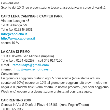
Convenzione:
Sconto del 10 % su presentazione tessera associativa in corso di validità
CAPO LENA CAMPING 6 CAMPER PARK
Via don Lasagna 45
17031 Albenga SV
Tel e fax 0182-542931
info@capolena.it
http://www.capolena.it
sconto 10 %
LA CASA DI REMO
18030 Olivetta San Michele (Imperia)
Tel e fax : 0184 420257 – cell 348 9147190
e-mail :
remolidays@gmail.com
internet :
http://www.remolidays.it
Convenzione:
Un giorno di soggiorno gratuito ogni 5 consecutivi (equivalente ad uno
sconto del 20%) oppure un 10% al giorno per soggiorni più brevi. Inoltre nel
negozio di prodotti tipici verrà offerto un nostro prodotto ( per ogni soggiorno
Week end) oppure una degustazione gratuita ad ogni passaggio.
CAR RENTING 2000
Genova in Via S Donà di Piave 4 16161, (zona Fegino/Trasta)
Tel 010 6507358