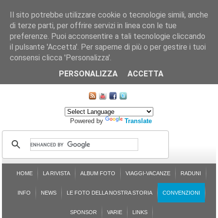
Il sito potrebbe utilizzare cookie o tecnologie simili, anche
di terze parti, per offrire servizi in linea con le tue
preferenze. Puoi acconsentire a tali tecnologie cliccando
il pulsante 'Accetta'. Per saperne di più o per gestire i tuoi
consensi clicca 'Personalizza'.
CHI SIAMO
LE SEZIONI
ASSICURGRANDA
SOSTENIBILITÀ DEL PLEINAIR
CONTATTI
ISCRIZIONE
L'AVVOCATO RISPONDE
SONDAGGI
PRENOTAZIONE
PERSONALIZZA
ACCETTA
MAPPA DEL SITO
Powered by
Translate
HOME
LA RIVISTA
ALBUM FOTO
VIAGGI-VACANZE
RADUNI
INFO
NEWS
LE FOTO DELLA NOSTRA STORIA
CONVENZIONI
SPONSOR
VARIE
LINKS