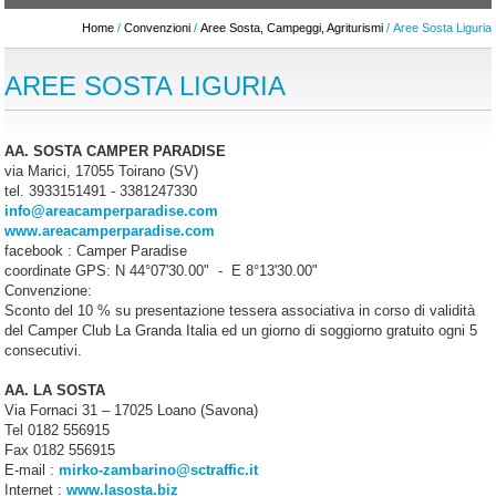
Home
/
Convenzioni
/
Aree Sosta, Campeggi, Agriturismi
/ Aree Sosta Liguria
AREE SOSTA LIGURIA
AA. SOSTA CAMPER PARADISE
via Marici, 17055 Toirano (SV)
tel. 3933151491 - 3381247330
info@areacamperparadise.com
www.areacamperparadise.com
facebook : Camper Paradise
coordinate GPS: N 44°07'30.00" - E 8°13'30.00"
Convenzione:
Sconto del 10 % su presentazione tessera associativa in corso di validità
del Camper Club La Granda Italia ed un giorno di soggiorno gratuito ogni 5
consecutivi.
AA. LA SOSTA
Via Fornaci 31 – 17025 Loano (Savona)
Tel 0182 556915
Fax 0182 556915
E-mail :
mirko-zambarino@sctraffic.it
Internet :
www.lasosta.biz