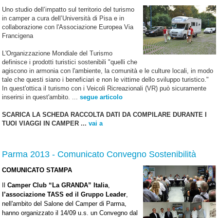
Uno studio dell’impatto sul territorio del turismo
in camper a cura dell’Università di Pisa e in
collaborazione con l'Associazione Europea Via
Francigena
L'Organizzazione Mondiale del Turismo
definisce i prodotti turistici sostenibili "quelli che
agiscono in armonia con l'ambiente, la comunità e le culture locali, in modo
tale che questi siano i beneficiari e non le vittime dello sviluppo turistico."
In quest'ottica il turismo con i Veicoli Ricreazionali (VR) può sicuramente
inserirsi in quest'ambito. ...
segue articolo
SCARICA LA SCHEDA RACCOLTA DATI DA COMPILARE DURANTE I
TUOI VIAGGI IN CAMPER ...
vai a
Parma 2013 - Comunicato Convegno Sostenibilità
COMUNICATO STAMPA
Il
C
amper Club “La GRANDA” Italia
,
l’associazione TASS ed il Gruppo Leader
,
nell'ambito del Salone del Camper di Parma,
hanno organizzato il 14/09 u.s. un Convegno dal