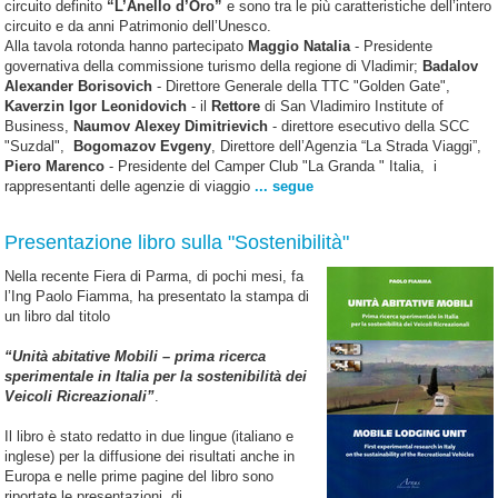
circuito definito
“L’Anello d’Oro”
e sono tra le più caratteristiche dell’intero
circuito e da anni Patrimonio dell’Unesco.
Alla tavola rotonda hanno partecipato
Maggio Natalia
- Presidente
governativa della commissione turismo della regione di Vladimir;
Badalov
Alexander Borisovich
- Direttore Generale della TTC "Golden Gate",
Kaverzin Igor Leonidovich
- il
Rettore
di San Vladimiro Institute of
Business,
Naumov Alexey Dimitrievich
- direttore esecutivo della SCC
"Suzdal",
Bogomazov Evgeny
, Direttore dell’Agenzia “La Strada Viaggi”,
Piero Marenco
- Presidente del Camper Club "La Granda " Italia, i
rappresentanti delle agenzie di viaggio
... segue
Presentazione libro sulla "Sostenibilità"
Nella recente Fiera di Parma, di pochi mesi, fa
l’Ing Paolo Fiamma, ha presentato la stampa di
un libro dal titolo
“Unità abitative Mobili – prima ricerca
sperimentale in Italia per la sostenibilità dei
Veicoli Ricreazionali”
.
Il libro è stato redatto in due lingue (italiano e
inglese) per la diffusione dei risultati anche in
Europa e nelle prime pagine del libro sono
riportate le presentazioni di