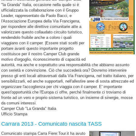
"la Granda" Italia, occasione nella quale si è
ufficializzata la collaborazione con il Gruppo
Leader, rappresentato da Paolo Bacci, e
l'Associazione Europea della Via Francigena,
per rispondere alle direttive comunitarie atte a
valorizzare questo collaudato circuito turistico,
rendendolo fruibile anche a coloro i quali
viaggiano con il camper. |Essere stati scelti per
portare avanti questo importante progetto
costituisce per il nostro Camper Club grande
motivo d'orgoglio, riconoscimento di capacità ed
autorità, ma anche e soprattutto una responsabilità che abbiamo assunto
con serietà e convinzione. Ciò che succederà ora? Dovremo intervenire
presso gli enti locali attraversati dalla Via Francigena, nel tratto italiano, per
sensibilizzarli, ed anche supportarli, nell'allestire aree di sosta attrezzate ed
organizzare l'accoglienza per chi viaggia con il camper. E' importante
quest'opportunità che l'Europa ci offre, perché finalmente ci troviamo di
fronte ad un vero e proprio sistema turistico, un insieme di sinergie, mosse
da comuni interessi.
Camper Club "La Granda" Italia
Ufficio Stampa
Carrara 2013 - Comunicato nascita TASS
Comunicato stampa Carra Fiere:Tour.it ha avuto