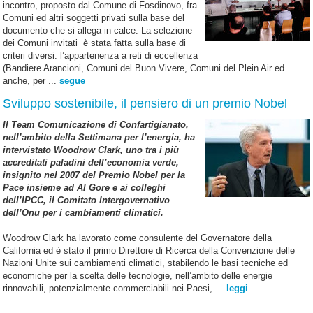
incontro, proposto dal Comune di Fosdinovo, fra
Comuni ed altri soggetti privati sulla base del
documento che si allega in calce. La selezione
dei Comuni invitati è stata fatta sulla base di
criteri diversi: l’appartenenza a reti di eccellenza
(Bandiere Arancioni, Comuni del Buon Vivere, Comuni del Plein Air ed
anche, per ...
segue
Sviluppo sostenibile, il pensiero di un premio Nobel
Il Team Comunicazione di Confartigianato,
nell’ambito della Settimana per l’energia, ha
intervistato Woodrow Clark, uno tra i più
accreditati paladini dell’economia verde,
insignito nel 2007 del Premio Nobel per la
Pace insieme ad Al Gore e ai colleghi
dell’IPCC, il Comitato Intergovernativo
dell’Onu per i cambiamenti climatici.
Woodrow Clark ha lavorato come consulente del Governatore della
California ed è stato il primo Direttore di Ricerca della Convenzione delle
Nazioni Unite sui cambiamenti climatici, stabilendo le basi tecniche ed
economiche per la scelta delle tecnologie, nell’ambito delle energie
rinnovabili, potenzialmente commerciabili nei Paesi, ...
leggi