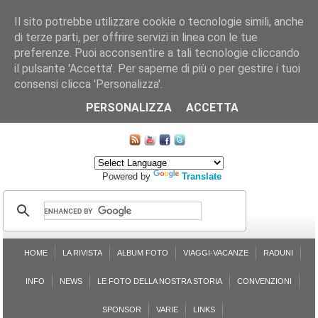
Il sito potrebbe utilizzare cookie o tecnologie simili, anche
di terze parti, per offrire servizi in linea con le tue
preferenze. Puoi acconsentire a tali tecnologie cliccando
il pulsante 'Accetta'. Per saperne di più o per gestire i tuoi
consensi clicca 'Personalizza'.
CHI SIAMO
LE SEZIONI
ASSICURGRANDA
SOSTENIBILITÀ DEL PLEINAIR
CONTATTI
ISCRIZIONE
L'AVVOCATO RISPONDE
SONDAGGI
PRENOTAZIONE
PERSONALIZZA
ACCETTA
MAPPA DEL SITO
Powered by
Translate
HOME
LA RIVISTA
ALBUM FOTO
VIAGGI-VACANZE
RADUNI
INFO
NEWS
LE FOTO DELLA NOSTRA STORIA
CONVENZIONI
SPONSOR
VARIE
LINKS