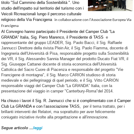
titolo "Sul Cammino della Sostenibilità ". Uno
studio dell'impatto sul territorio del turismo con i
Veicoli Ricreazionali lungo il percorso culturale
religioso della Via Francigena
in collaborazione con l'Associazione Europea Via
Francigena
Al Convegno hanno partecipato il Presidente del Camper Club “La
GRANDA” Italia, Sig. Piero Marenco, il Presidente di TASS
e
rappresentante del gruppo LEADER, Sig. Paolo Bacci, il Sig. Raffaele
Jannucci Direttore della rivista Plein Air, il Sig. Paolo Fiamma, docente di
Ingegneria dell'Università di Pisa, responsabile progetto sulla Sostenibilità
dei VR, il Sig. Alessandro Sannia Manager del prodotto Ducato Fiat VR, il
Sig. Giuseppe Cattanei docente di storia economica dell'Università
Cattolica del Sacro Cuore di Piacenza e responsabile del progetto "Vie
Francigene di montagna", il Sig. Marco CARION studioso di storia
medievale e dei pellegrinaggi di quel periodo, e il Sig. Vitto CARION
responsabile viaggi del Camper Club “La GRANDA” Italia, con la
presentazione del viaggio in camper "Canterbury-Roma"del 2014.
Ha chiuso i lavori il Sig. R. Jannucci che si è complimentato con il Camper
Club La GRANDA e con l’associazione TASS,
per il tema trattato, per i
brillanti interventi dei Relatori, ma soprattutto per aver felicemente
coniugato iniziative rivolte alla progettazione e all'innovazione.
Segue articolo …
leggi