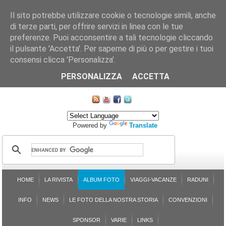
Il sito potrebbe utilizzare cookie o tecnologie simili, anche
di terze parti, per offrire servizi in linea con le tue
preferenze. Puoi acconsentire a tali tecnologie cliccando
il pulsante 'Accetta'. Per saperne di più o per gestire i tuoi
consensi clicca 'Personalizza'.
CHI SIAMO
LE SEZIONI
ASSICURGRANDA
SOSTENIBILITÀ DEL PLEINAIR
CONTATTI
ISCRIZIONE
L'AVVOCATO RISPONDE
SONDAGGI
PRENOTAZIONE
PERSONALIZZA
ACCETTA
MAPPA DEL SITO
Powered by
Translate
HOME
LA RIVISTA
ALBUM FOTO
VIAGGI-VACANZE
RADUNI
INFO
NEWS
LE FOTO DELLA NOSTRA STORIA
CONVENZIONI
SPONSOR
VARIE
LINKS