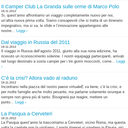
Il Camper Club La Granda sulle orme di Marco Polo
19.11.2012
Si, quest’anno affrontiamo un viaggio completamente nuovo per noi,
un’altra nuova prima volta. Siamo consapevoli che si tratta di un itinerario
impegnativo, ma si sa, le sfide e l’innovazione appartengono alle
nostre...
Leggi ›
Dal viaggio in Russia del 2011
19.11.2012
Il viaggio in Russia dell’agosto 2011, giunto alla sua nona edizione, ha
ricevuto un riconoscimento solenne. I nostri equipaggi partecipanti, arrivati
nel luogo destinato a sosta camper per i tre giorni moscoviti, come...
Leggi
›
C’è la crisi? Allora vado al raduno
19.11.2012
Incontrarsi nella piazza del nostro paese virtualeE va bene, c’è la crisi, e
per molte famiglie anche molto pesante, ma parlarne solamente ovunque e
sempre non giova più di tanto. Bisognerà pur reagire, mettere un
punto...
Leggi ›
La Pasqua a Cerveteri
19.11.2012
La Pasqua quest’anno la trascorriamo a Cerveteri, vicino Roma, ma questa
volta la capitale non la visitiamo. I nostri itinerari si snodano in Etruria, più