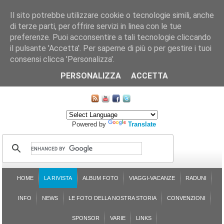
Il sito potrebbe utilizzare cookie o tecnologie simili, anche
di terze parti, per offrire servizi in linea con le tue
preferenze. Puoi acconsentire a tali tecnologie cliccando
il pulsante 'Accetta'. Per saperne di più o per gestire i tuoi
consensi clicca 'Personalizza'.
CHI SIAMO
LE SEZIONI
ASSICURGRANDA
SOSTENIBILITÀ DEL PLEINAIR
CONTATTI
ISCRIZIONE
L'AVVOCATO RISPONDE
SONDAGGI
PRENOTAZIONE
PERSONALIZZA
ACCETTA
MAPPA DEL SITO
Powered by
Translate
HOME
LA RIVISTA
ALBUM FOTO
VIAGGI-VACANZE
RADUNI
INFO
NEWS
LE FOTO DELLA NOSTRA STORIA
CONVENZIONI
SPONSOR
VARIE
LINKS