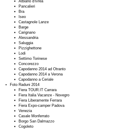
Albiano d'Ivrea
Pancalieri
Bra
Iseo
Castagnole Lanze
Barge
Carignano
Alessandria
Saluggia
Pizzighettone
Lodi
Settimo Torinese
Concorezzo
Capodanno 2014 ad Otranto
Capodanno 2014 a Verona
Capodanno a Ceriale
Foto Raduni 2014
Fiera TOUR.IT Carrara
Fiera Italia Vacanze - Novegro
Fiera Liberamente Ferrara
Fiera Expo-camper Padova
Venezia
Casale Monferrato
Borgo San Dalmazzo
Cogoleto