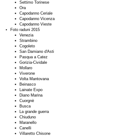
Settimo Torinese
Ora
Capodanno Ceriale
Capodanno Vicenza
Capodanno Vieste
Foto raduni 2015
Venezia
Strambino
Cogoleto
San Damiano d'Asti
Pasqua a Catez
Gorizia-Cividale
Mollaro
Viverone
Volta Mantovana
Beinasco
Lainate Expo
Diano Marina
Cuorgnè
Busca
La grande guerra
Chiuduno
Maranello
Canelli
Villaretto Chisone