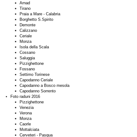
Arnad
Tirano
Praia a Mare - Calabria
Borghetto S.Spirito
Demonte
Calizzano
Ceriale
Monza
Isola della Scala
Cossano
Saluggia
Pizzighettone
Fossano
Settimo Torinese
Capodanno Ceriale
Capodanno a Bosco mesola
Capodanno Sorrento
Foto raduni 2016
Pizzighettone
Venezia
Verona
Monza
Caorle
Mottalciata
Cerveteri - Pasqua