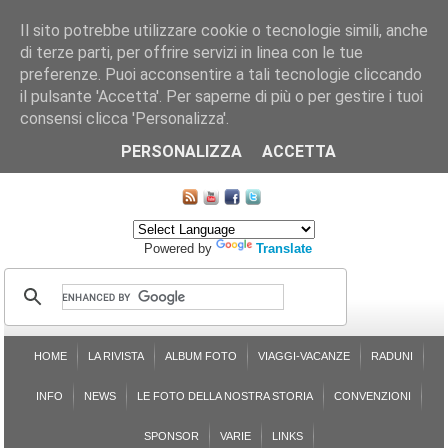
Il sito potrebbe utilizzare cookie o tecnologie simili, anche
di terze parti, per offrire servizi in linea con le tue
preferenze. Puoi acconsentire a tali tecnologie cliccando
il pulsante 'Accetta'. Per saperne di più o per gestire i tuoi
consensi clicca 'Personalizza'.
CHI SIAMO
LE SEZIONI
ASSICURGRANDA
SOSTENIBILITÀ DEL PLEINAIR
CONTATTI
ISCRIZIONE
L'AVVOCATO RISPONDE
SONDAGGI
PRENOTAZIONE
PERSONALIZZA
ACCETTA
MAPPA DEL SITO
Powered by
Translate
HOME
LA RIVISTA
ALBUM FOTO
VIAGGI-VACANZE
RADUNI
INFO
NEWS
LE FOTO DELLA NOSTRA STORIA
CONVENZIONI
SPONSOR
VARIE
LINKS