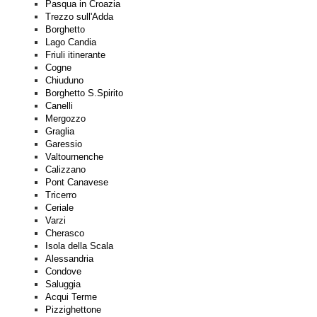
Pasqua in Croazia
Trezzo sull'Adda
Borghetto
Lago Candia
Friuli itinerante
Cogne
Chiuduno
Borghetto S.Spirito
Canelli
Mergozzo
Graglia
Garessio
Valtournenche
Calizzano
Pont Canavese
Tricerro
Ceriale
Varzi
Cherasco
Isola della Scala
Alessandria
Condove
Saluggia
Acqui Terme
Pizzighettone