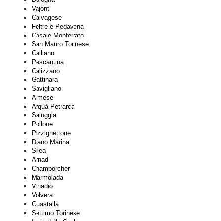
Vajont
Calvagese
Feltre e Pedavena
Casale Monferrato
San Mauro Torinese
Calliano
Pescantina
Calizzano
Gattinara
Savigliano
Almese
Arquà Petrarca
Saluggia
Pollone
Pizzighettone
Diano Marina
Silea
Arnad
Champorcher
Marmolada
Vinadio
Volvera
Guastalla
Settimo Torinese