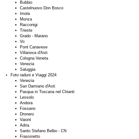
Bubbio
Castelnuovo Don Bosco
Imola
Monza
Racconigi
Trieste
Grado - Marano
Vo
Pont Canavese
Villanova d'Asti
Cologna Veneta
Venezia
Saluggia
Foto raduni e Viaggi 2024
Venezia
San Damiano d'Asti
Pasqua in Toscana nel Chianti
Lessolo
Andora
Fossano
Dronero
Vaiont
Adria
Santo Stefano Belbo - CN
Frassinetto