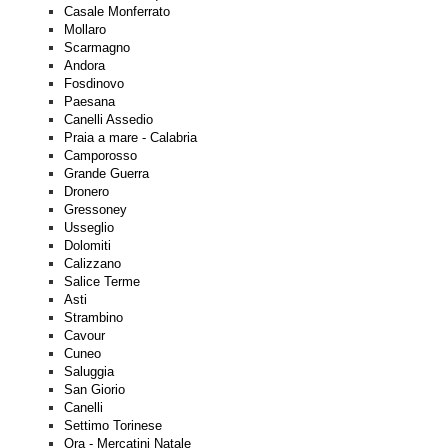
Casale Monferrato
Mollaro
Scarmagno
Andora
Fosdinovo
Paesana
Canelli Assedio
Praia a mare - Calabria
Camporosso
Grande Guerra
Dronero
Gressoney
Usseglio
Dolomiti
Calizzano
Salice Terme
Asti
Strambino
Cavour
Cuneo
Saluggia
San Giorio
Canelli
Settimo Torinese
Ora - Mercatini Natale