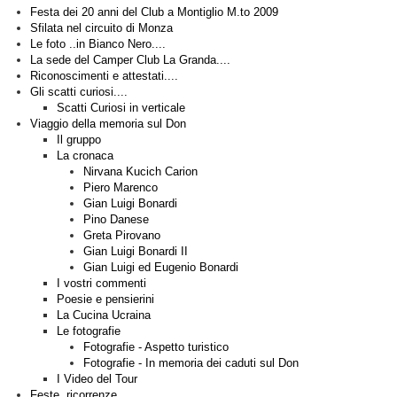
Festa dei 20 anni del Club a Montiglio M.to 2009
Sfilata nel circuito di Monza
Le foto ..in Bianco Nero....
La sede del Camper Club La Granda....
Riconoscimenti e attestati....
Gli scatti curiosi....
Scatti Curiosi in verticale
Viaggio della memoria sul Don
Il gruppo
La cronaca
Nirvana Kucich Carion
Piero Marenco
Gian Luigi Bonardi
Pino Danese
Greta Pirovano
Gian Luigi Bonardi II
Gian Luigi ed Eugenio Bonardi
I vostri commenti
Poesie e pensierini
La Cucina Ucraina
Le fotografie
Fotografie - Aspetto turistico
Fotografie - In memoria dei caduti sul Don
I Video del Tour
Feste, ricorrenze....