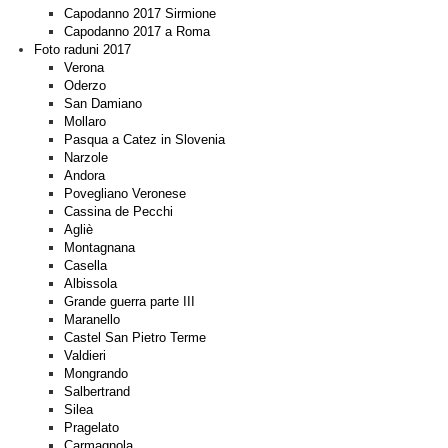
Capodanno 2017 Sirmione
Capodanno 2017 a Roma
Foto raduni 2017
Verona
Oderzo
San Damiano
Mollaro
Pasqua a Catez in Slovenia
Narzole
Andora
Povegliano Veronese
Cassina de Pecchi
Agliè
Montagnana
Casella
Albissola
Grande guerra parte III
Maranello
Castel San Pietro Terme
Valdieri
Mongrando
Salbertrand
Silea
Pragelato
Carmagnola