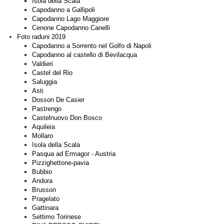
Isola della Scala
Capodanno a Gallipoli
Capodanno Lago Maggiore
Cenone Capodanno Canelli
Foto raduni 2019
Capodanno a Sorrento nel Golfo di Napoli
Capodanno al castello di Bevilacqua
Valdieri
Castel del Rio
Saluggia
Asti
Dosson De Casier
Pastrengo
Castelnuovo Don Bosco
Aquileia
Mollaro
Isola della Scala
Pasqua ad Ermagor - Austria
Pizzighettone-pavia
Bubbio
Andora
Brusson
Pragelato
Gattinara
Settimo Torinese