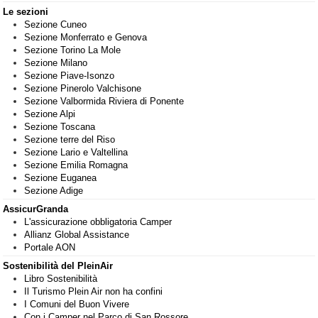
Le sezioni
Sezione Cuneo
Sezione Monferrato e Genova
Sezione Torino La Mole
Sezione Milano
Sezione Piave-Isonzo
Sezione Pinerolo Valchisone
Sezione Valbormida Riviera di Ponente
Sezione Alpi
Sezione Toscana
Sezione terre del Riso
Sezione Lario e Valtellina
Sezione Emilia Romagna
Sezione Euganea
Sezione Adige
AssicurGranda
L'assicurazione obbligatoria Camper
Allianz Global Assistance
Portale AON
Sostenibilità del PleinAir
Libro Sostenibilità
Il Turismo Plein Air non ha confini
I Comuni del Buon Vivere
Con i Camper nel Parco di San Rossore