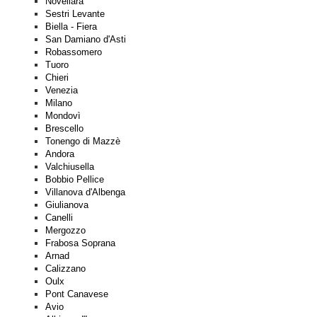
Novellara
Sestri Levante
Biella - Fiera
San Damiano d'Asti
Robassomero
Tuoro
Chieri
Venezia
Milano
Mondovì
Brescello
Tonengo di Mazzè
Andora
Valchiusella
Bobbio Pellice
Villanova d'Albenga
Giulianova
Canelli
Mergozzo
Frabosa Soprana
Arnad
Calizzano
Oulx
Pont Canavese
Avio